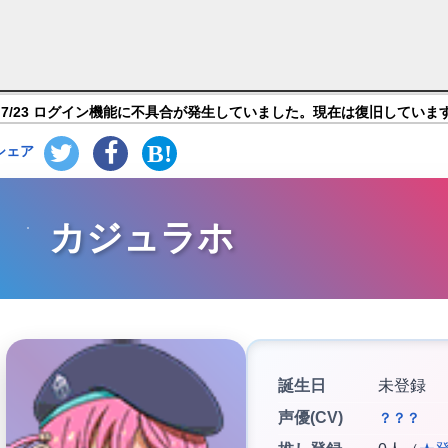
インガールズA ～霧の世界の車窓から～】キャラ紹介
7/23 ログイン機能に不具合が発生していました。現在は復旧していま
シェア
カジュラホ
誕生日
未登録
声優(CV)
？？？