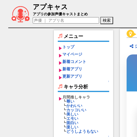
アプキャス
カジュラホ（声優：？？？)【ミストトレ
アプリの参加声優キャストまとめ
メニュー
トップ
マイページ
新着コメント
新着アプリ
更新アプリ
↑
キャラ分析
月間推しキャラ
┗
尊い
┗
かわいい
┗
カッコいい
┗
美しい
┗
エモい
┗
面白い
┗
楽しい
┗
どうしようもない
↑