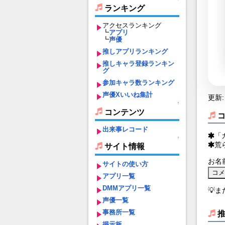
ランキング
アクセスランキング
┗
アプリ
┗
声優
推しアプリランキング
推しキャラ登録ランキン
グ
参加キャラ数ランキング
声優Xいいね集計
更新: 
↑
コンテンツ
出来事レコード
「
↑
荒
サイト情報
お名
サイトの使い方
アプリ一覧
DMMアプリ一覧
💡
声優一覧
事務所一覧
掲示板