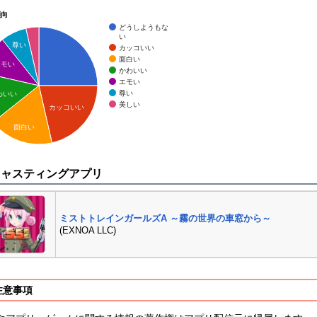
傾向
どうしようもな
い
尊い
カッコいい
面白い
エモい
かわいい
エモい
尊い
わいい
美しい
カッコいい
面白い
キャスティングアプリ
ミストトレインガールズA ～霧の世界の車窓から～
(EXNOA LLC)
注意事項