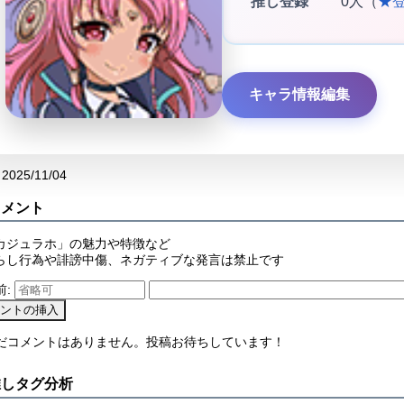
推し登録
0人（
★
キャラ情報編集
2025/11/04
コメント
カジュラホ」の魅力や特徴など
らし行為や誹謗中傷、ネガティブな発言は禁止です
前:
まだコメントはありません。投稿お待ちしています！
推しタグ分析