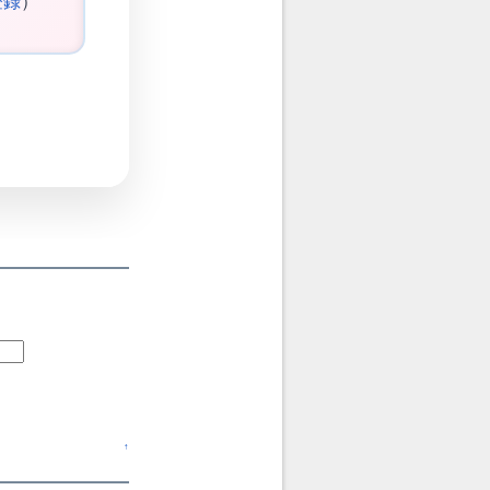
登録
）
↑