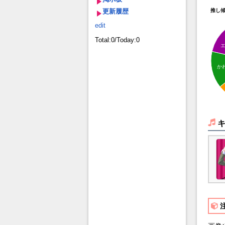
更新履歴
推し
edit
Total:0/Today:0
か