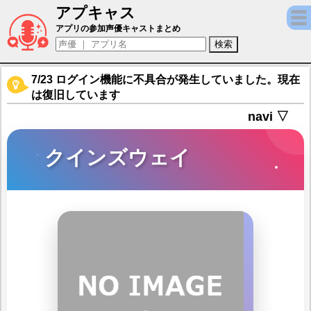
アプキャス
クインズウェイ（声優：南銀朱(非公開))【
アプリの参加声優キャストまとめ
7/23 ログイン機能に不具合が発生していました。現在
は復旧しています
navi ▽
クインズウェイ