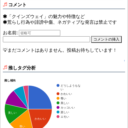
コメント
「クインズウェイ」の魅力や特徴など
荒らし行為や誹謗中傷、ネガティブな発言は禁止です
お名前:
💡まだコメントはありません。投稿お待ちしています！
↑
推しタグ分析
推し傾向
どうしようもな
い
かわいい
尊い
美しい
カッコいい
楽しい
美しい
エモい
かわいい
尊い