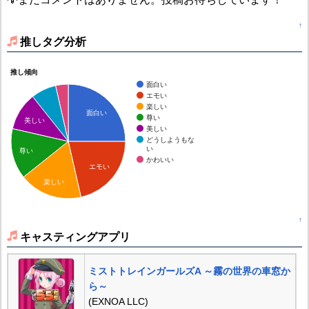
↑
推しタグ分析
推し傾向
面白い
エモい
楽しい
面白い
尊い
美しい
美しい
どうしようもな
い
尊い
かわいい
エモい
楽しい
↑
キャスティングアプリ
ミストトレインガールズA ～霧の世界の車窓か
ら～
(EXNOA LLC)