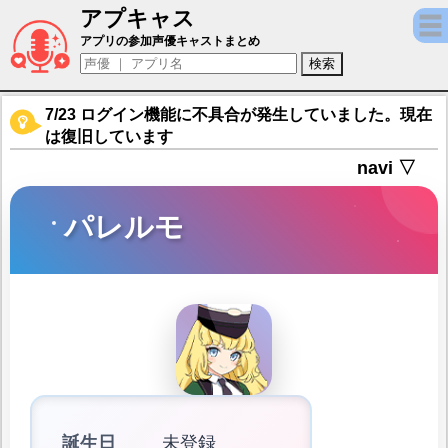
アプキャス
パレルモ（声優：？？？)【ミストトレインガ
アプリの参加声優キャストまとめ
7/23 ログイン機能に不具合が発生していました。現在
は復旧しています
navi ▽
パレルモ
誕生日
未登録