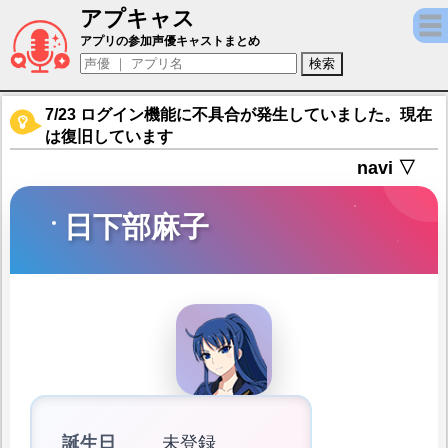
アプキャス
日下部麻子（声優：？？？)【ミストトレイン
アプリの参加声優キャストまとめ
7/23 ログイン機能に不具合が発生していました。現在
は復旧しています
navi ▽
日下部麻子
誕生日
未登録