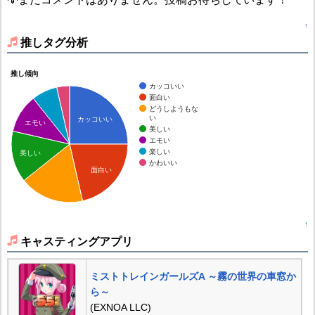
↑
推しタグ分析
推し傾向
カッコいい
面白い
どうしようもな
い
カッコいい
エモい
美しい
エモい
楽しい
美しい
かわいい
面白い
↑
キャスティングアプリ
ミストトレインガールズA ～霧の世界の車窓か
ら～
(EXNOA LLC)