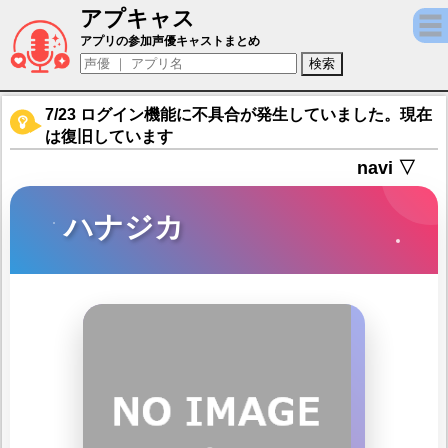
アプキャス
ハナジカ（声優：伊藤昌弘)【フェアリース
アプリの参加声優キャストまとめ
7/23 ログイン機能に不具合が発生していました。現在
は復旧しています
navi ▽
ハナジカ