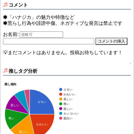
コメント
「ハナジカ」の魅力や特徴など
荒らし行為や誹謗中傷、ネガティブな発言は禁止です
お名前:
💡まだコメントはありません。投稿お待ちしています！
↑
推しタグ分析
推し傾向
エモい
かわいい
美しい
エモい
尊い
楽しい
楽しい
カッコいい
面白い
尊い
かわいい
美しい