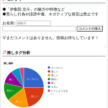
「伊集院 北斗」の魅力や特徴など
荒らし行為や誹謗中傷、ネガティブな発言は禁止です
お名前:
💡まだコメントはありません。投稿お待ちしています！
↑
推しタグ分析
推し傾向
カッコいい
楽しい
美しい
カッコいい
面白い
尊い
尊い
エモい
面白い
どうしようもな
い
楽しい
美しい