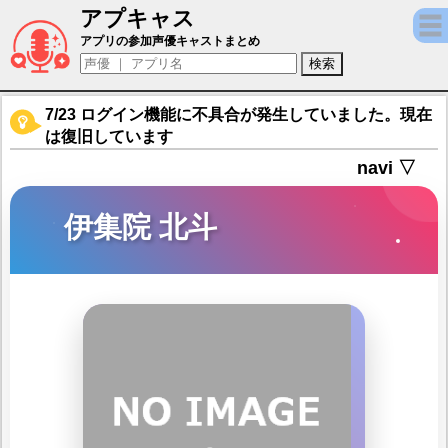
アプキャス
伊集院 北斗（声優：神原大地)【アイドルマスター 
アプリの参加声優キャストまとめ
7/23 ログイン機能に不具合が発生していました。現在
は復旧しています
navi ▽
伊集院 北斗