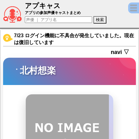
アプキャス
北村想楽（声優：汐谷文康)【アイドルマスター Si
アプリの参加声優キャストまとめ
7/23 ログイン機能に不具合が発生していました。現在
は復旧しています
navi ▽
北村想楽