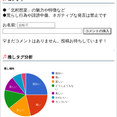
「北村想楽」の魅力や特徴など
荒らし行為や誹謗中傷、ネガティブな発言は禁止です
お名前:
💡まだコメントはありません。投稿お待ちしています！
↑
推しタグ分析
推し傾向
面白い
尊い
楽しい
面白い
どうしようもな
美しい
い
美しい
かわいい
カッコいい
尊い
楽しい