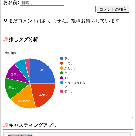
お名前:
💡まだコメントはありません。投稿お待ちしています！
↑
推しタグ分析
推し傾向
尊い
エモい
かわいい
尊い
美しい
面白い
面白い
どうしようもな
い
美しい
楽しい
エモい
かわいい
↑
キャスティングアプリ