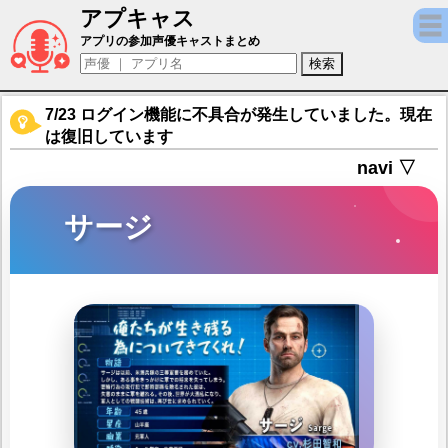
アプキャス
サージ（声優：杉田智和)【ステート・オブ
アプリの参加声優キャストまとめ
7/23 ログイン機能に不具合が発生していました。現在
は復旧しています
navi ▽
サージ