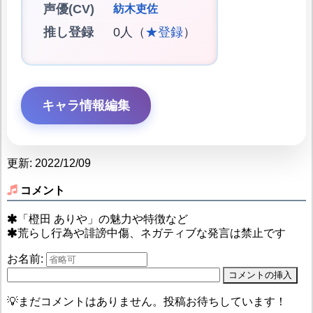
声優(CV)
紡木吏佐
推し登録
0人（
★登録
）
キャラ情報編集
更新: 2022/12/09
コメント
「橙田 ありや」の魅力や特徴など
荒らし行為や誹謗中傷、ネガティブな発言は禁止です
お名前:
💡まだコメントはありません。投稿お待ちしています！