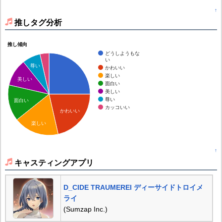
↑
推しタグ分析
推し傾向
どうしようもな
い
尊い
かわいい
楽しい
美しい
面白い
美しい
尊い
面白い
カッコいい
かわいい
楽しい
↑
キャスティングアプリ
D_CIDE TRAUMEREI ディーサイドトロイメ
ライ
(Sumzap Inc.)