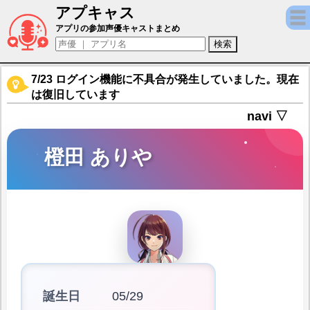
アプキャス
橙田 ありや（声優：紡木吏佐)【D_CIDE T
アプリの参加声優キャストまとめ
7/23 ログイン機能に不具合が発生していました。現在
は復旧しています
navi ▽
橙田 ありや
誕生日
05/29