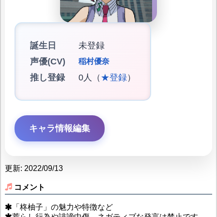
誕生日
未登録
声優(CV)
稲村優奈
推し登録
0人（
★登録
）
キャラ情報編集
更新: 2022/09/13
コメント
「柊柚子」の魅力や特徴など
荒らし行為や誹謗中傷、ネガティブな発言は禁止です