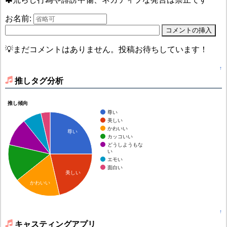
お名前:
💡まだコメントはありません。投稿お待ちしています！
↑
推しタグ分析
推し傾向
尊い
美しい
かわいい
尊い
カッコいい
どうしようもな
い
エモい
面白い
美しい
かわいい
↑
キャスティングアプリ