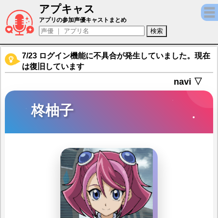
アプキャス
柊柚子（声優：稲村優奈)【遊戯王クロスデ
アプリの参加声優キャストまとめ
7/23 ログイン機能に不具合が発生していました。現在
は復旧しています
navi ▽
柊柚子