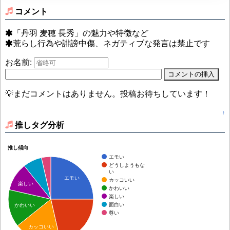
コメント
「丹羽 麦穂 長秀」の魅力や特徴など
荒らし行為や誹謗中傷、ネガティブな発言は禁止です
お名前:
💡まだコメントはありません。投稿お待ちしています！
↑
推しタグ分析
推し傾向
エモい
どうしようもな
い
エモい
カッコいい
楽しい
かわいい
楽しい
面白い
かわいい
尊い
カッコいい