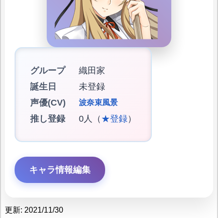
グループ
織田家
誕生日
未登録
声優(CV)
波奈束風景
推し登録
0人（
★登録
）
キャラ情報編集
更新: 2021/11/30