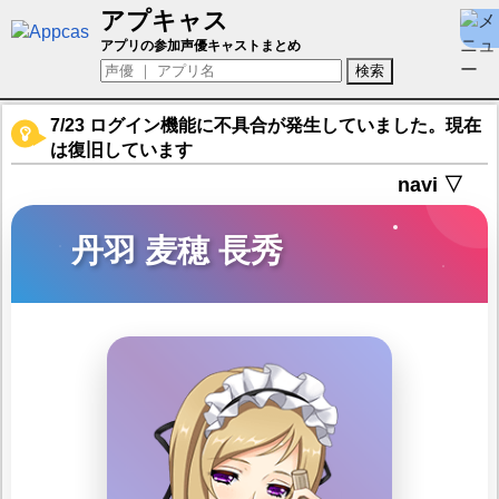
アプキャス
丹羽 麦穂 長秀（声優：波奈束風景)【戦国
アプリの参加声優キャストまとめ
7/23 ログイン機能に不具合が発生していました。現在
は復旧しています
navi ▽
丹羽 麦穂 長秀