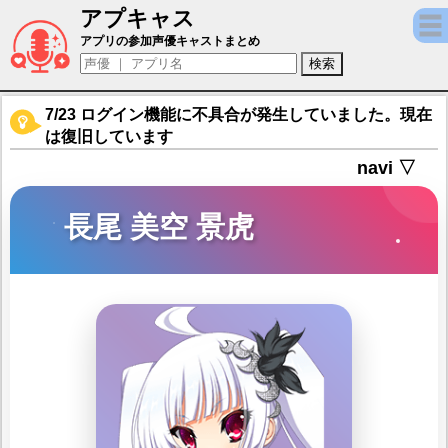
アプキャス
長尾 美空 景虎（声優：春乃いろは)【戦国†
アプリの参加声優キャストまとめ
7/23 ログイン機能に不具合が発生していました。現在
は復旧しています
navi ▽
長尾 美空 景虎