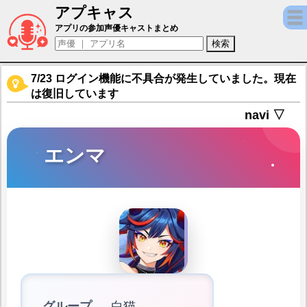
アプキャス
エンマ（声優：長谷川育美)【フェスティバト
アプリの参加声優キャストまとめ
7/23 ログイン機能に不具合が発生していました。現在
は復旧しています
navi ▽
エンマ
グループ
白猫