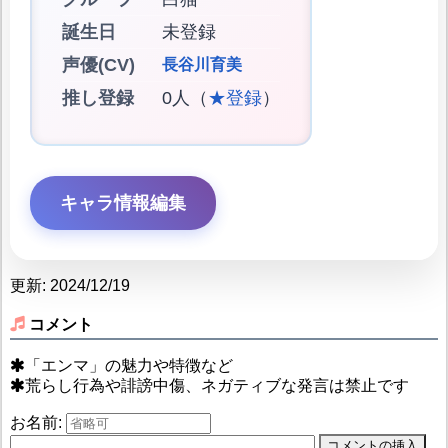
誕生日
未登録
声優(CV)
長谷川育美
推し登録
0人（
★登録
）
キャラ情報編集
更新: 2024/12/19
コメント
「エンマ」の魅力や特徴など
荒らし行為や誹謗中傷、ネガティブな発言は禁止です
お名前: