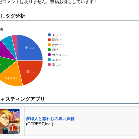
まだコメントはありません。投稿お待ちしています！
推しタグ分析
傾向
美しい
面白い
かわいい
美しい
尊い
カッコいい
エモい
楽しい
い
面白い
かわいい
キャスティングアプリ
夢職人と忘れじの黒い妖精
(GCREST,Inc.)