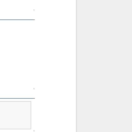
↑
↑
↑