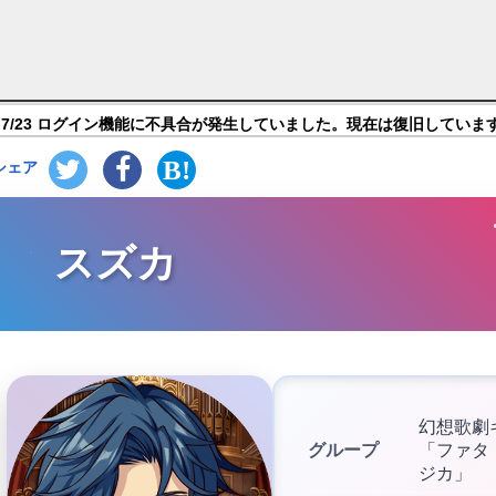
じの黒い妖精】キャラ紹介
7/23 ログイン機能に不具合が発生していました。現在は復旧していま
シェア
スズカ
幻想歌劇
グループ
「ファタ
ジカ」