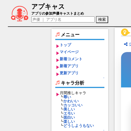
アプキャス
スズカ（声優：豊永利行)【夢職人と忘れ
アプリの参加声優キャストまとめ
メニュー
トップ
マイページ
新着コメント
新着アプリ
更新アプリ
↑
キャラ分析
月間推しキャラ
┗
尊い
┗
かわいい
┗
カッコいい
┗
美しい
┗
エモい
┗
面白い
┗
楽しい
┗
どうしようもない
↑