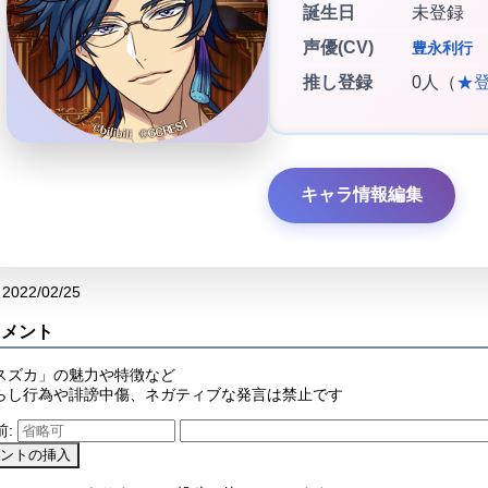
誕生日
未登録
声優(CV)
豊永利行
推し登録
0人（
★
キャラ情報編集
2022/02/25
コメント
スズカ」の魅力や特徴など
らし行為や誹謗中傷、ネガティブな発言は禁止です
前: