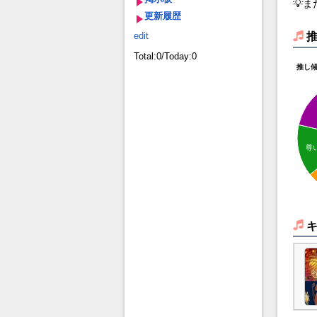
💡
更新履歴
edit
Total:0/Today:0
推し
尊