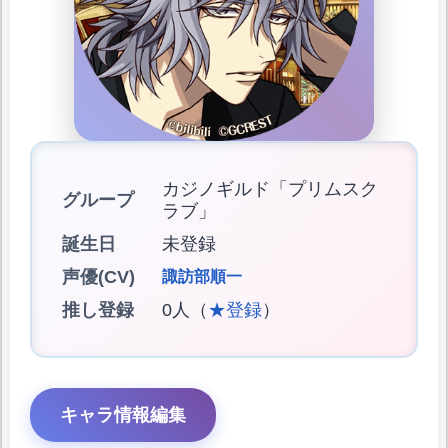
カジノギルド「プリムスク
グループ
ラブ」
誕生日
未登録
声優(CV)
諏訪部順一
推し登録
0人（
★登録
）
キャラ情報編集