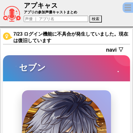
アプキャス
セブン（声優：諏訪部順一)【夢職人と忘れ
アプリの参加声優キャストまとめ
7/23 ログイン機能に不具合が発生していました。現在
は復旧しています
navi ▽
セブン