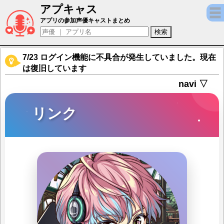
アプキャス
リンク（声優：花江夏樹)【夢職人と忘れじ
アプリの参加声優キャストまとめ
7/23 ログイン機能に不具合が発生していました。現在
は復旧しています
navi ▽
リンク