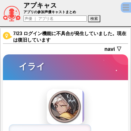
アプキャス
イライ（声優：安立陽介)【スプライトファン
アプリの参加声優キャストまとめ
7/23 ログイン機能に不具合が発生していました。現在
は復旧しています
navi ▽
イライ