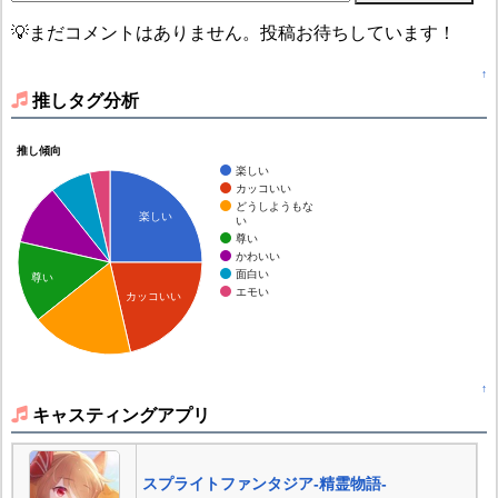
💡まだコメントはありません。投稿お待ちしています！
↑
推しタグ分析
推し傾向
楽しい
カッコいい
どうしようもな
楽しい
い
尊い
かわいい
面白い
尊い
エモい
カッコいい
↑
キャスティングアプリ
スプライトファンタジア-精霊物語-