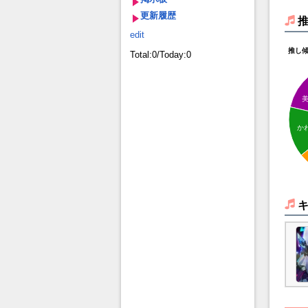
更新履歴
edit
推し
Total:0/Today:0
か