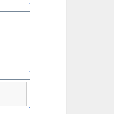
↑
↑
↑