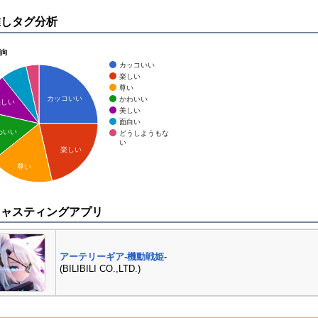
推しタグ分析
傾向
カッコいい
楽しい
尊い
カッコいい
かわいい
美しい
美しい
面白い
わいい
どうしようもな
い
楽しい
尊い
キャスティングアプリ
アーテリーギア-機動戦姫-
(BILIBILI CO.,LTD.)