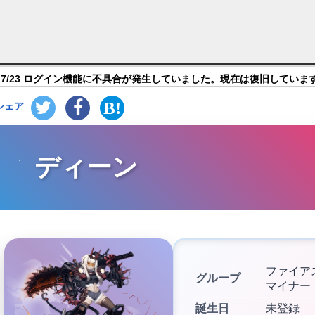
ア-機動戦姫-】キャラ紹介
7/23 ログイン機能に不具合が発生していました。現在は復旧していま
シェア
ディーン
ファイア
グループ
マイナー
誕生日
未登録