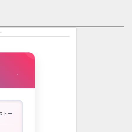
す
ストー