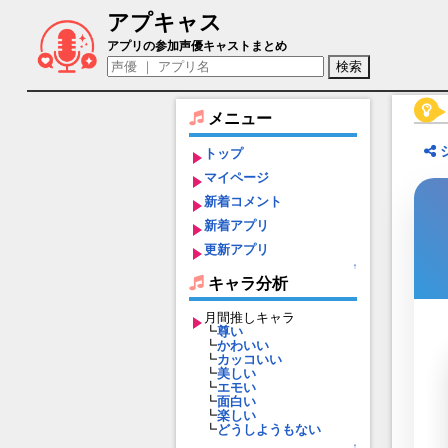
アプキャス
ディーン（声優：潘めぐみ)【アーテリーギ
アプリの参加声優キャストまとめ
メニュー
トップ
マイページ
新着コメント
新着アプリ
更新アプリ
↑
キャラ分析
月間推しキャラ
┗
尊い
┗
かわいい
┗
カッコいい
┗
美しい
┗
エモい
┗
面白い
┗
楽しい
┗
どうしようもない
↑