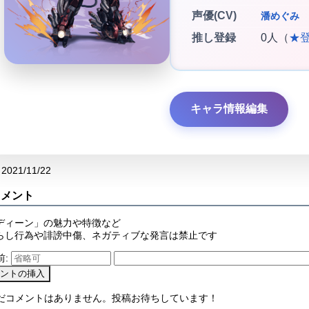
声優(CV)
潘めぐみ
推し登録
0人（
★
キャラ情報編集
2021/11/22
コメント
ディーン」の魅力や特徴など
らし行為や誹謗中傷、ネガティブな発言は禁止です
前:
まだコメントはありません。投稿お待ちしています！