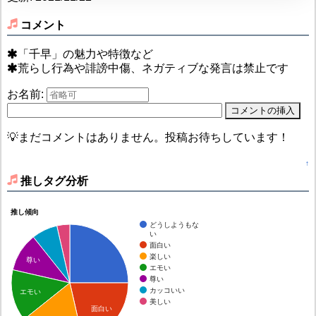
コメント
「千早」の魅力や特徴など
荒らし行為や誹謗中傷、ネガティブな発言は禁止です
お名前:
💡まだコメントはありません。投稿お待ちしています！
↑
推しタグ分析
推し傾向
どうしようもな
い
面白い
楽しい
尊い
エモい
尊い
カッコいい
エモい
美しい
面白い