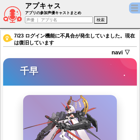
アプキャス
千早（声優：種﨑敦美)【アーテリーギア-機
アプリの参加声優キャストまとめ
7/23 ログイン機能に不具合が発生していました。現在
は復旧しています
navi ▽
千早