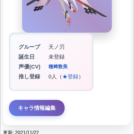
グループ
天ノ刃
誕生日
未登録
声優(CV)
種﨑敦美
推し登録
0人（
★登録
）
キャラ情報編集
更新: 2021/11/22