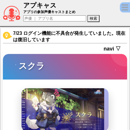
アプキャス
スクラ（声優：宮本誉之)【AZUREA-空の唄
アプリの参加声優キャストまとめ
7/23 ログイン機能に不具合が発生していました。現在
は復旧しています
navi ▽
スクラ