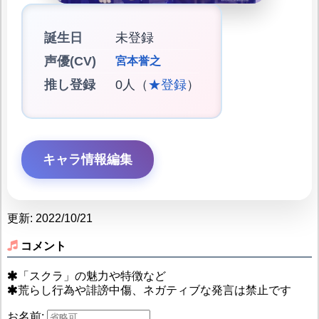
誕生日
未登録
声優(CV)
宮本誉之
推し登録
0人（
★登録
）
キャラ情報編集
更新: 2022/10/21
コメント
「スクラ」の魅力や特徴など
荒らし行為や誹謗中傷、ネガティブな発言は禁止です
お名前: