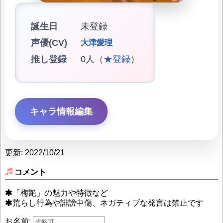
誕生日
未登録
声優(CV)
大津愛理
推し登録
0人（
★登録
）
キャラ情報編集
更新: 2022/10/21
コメント
「梅艶」の魅力や特徴など
荒らし行為や誹謗中傷、ネガティブな発言は禁止です
お名前: