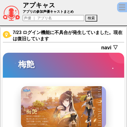
アプキャス
梅艶（声優：大津愛理)【AZUREA-空の唄-
アプリの参加声優キャストまとめ
7/23 ログイン機能に不具合が発生していました。現在
は復旧しています
navi ▽
梅艶