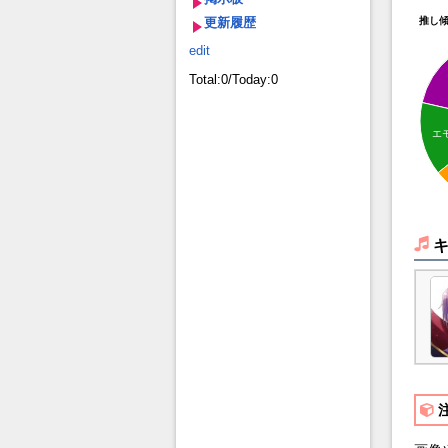
更新履歴
推し
edit
Total:0/Today:0
エ