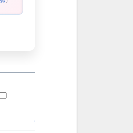
登録
）
↑