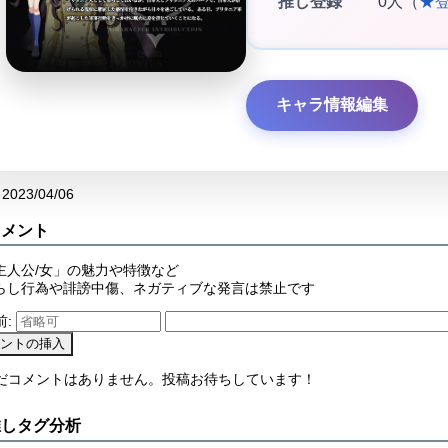
推し登録
0人（
★
キャラ情報編集
2023/04/06
コメント
主人公/女」の魅力や特徴など
らし行為や誹謗中傷、ネガティブな発言は禁止です
前:
まだコメントはありません。投稿お待ちしています！
推しタグ分析