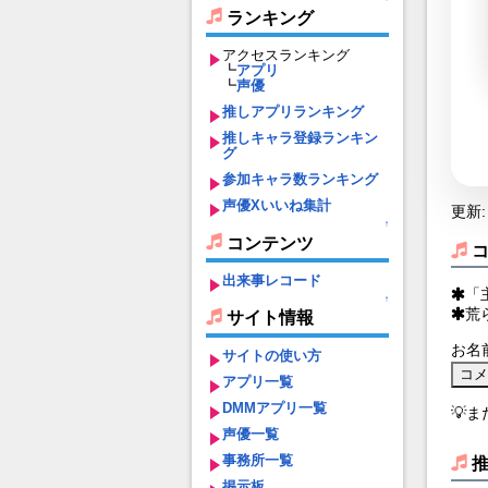
ランキング
アクセスランキング
┗
アプリ
┗
声優
推しアプリランキング
推しキャラ登録ランキン
グ
参加キャラ数ランキング
声優Xいいね集計
更新: 
↑
コンテンツ
出来事レコード
「
↑
荒
サイト情報
お名
サイトの使い方
アプリ一覧
DMMアプリ一覧
💡
声優一覧
事務所一覧
掲示板