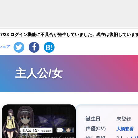
アス 反逆のルルーシュ ロストストーリーズ】キャラ紹介
7/23 ログイン機能に不具合が発生していました。現在は復旧していま
シェア
主人公/女
誕生日
未登録
声優(CV)
大橋彩香