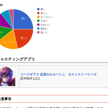
傾向
尊い
美しい
カッコいい
尊い
エモい
かわいい
面白い
モい
楽しい
美しい
カッコいい
キャスティングアプリ
コードギアス 反逆のルルーシュ ロストストーリーズ
(EXNOA LLC)
注意事項