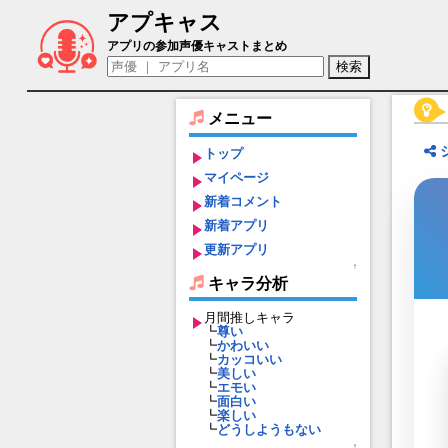
アプキャス
主人公/女（声優：大橋彩香)【コードギ
アプリの参加声優キャストまとめ
メニュー
トップ
マイページ
新着コメント
新着アプリ
更新アプリ
↑
キャラ分析
月間推しキャラ
┗
尊い
┗
かわいい
┗
カッコいい
┗
美しい
┗
エモい
┗
面白い
┗
楽しい
┗
どうしようもない
↑