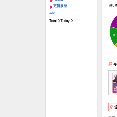
更新履歴
推し
edit
Total:0/Today:0
楽