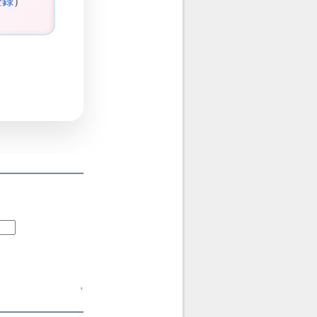
登録
）
↑