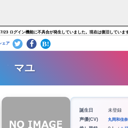
ズレッド】キャラ紹介
7/23 ログイン機能に不具合が発生していました。現在は復旧していま
シェア
マユ
誕生日
未登録
声優(CV)
丸岡和佳奈