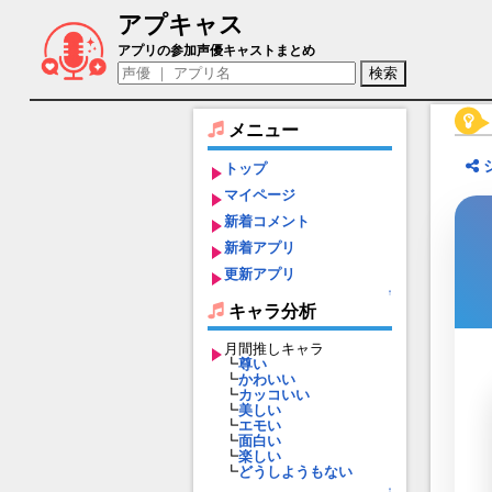
アプキャス
マユ（声優：丸岡和佳奈)【ヘブンバーン
アプリの参加声優キャストまとめ
メニュー
トップ
マイページ
新着コメント
新着アプリ
更新アプリ
↑
キャラ分析
月間推しキャラ
┗
尊い
┗
かわいい
┗
カッコいい
┗
美しい
┗
エモい
┗
面白い
┗
楽しい
┗
どうしようもない
↑