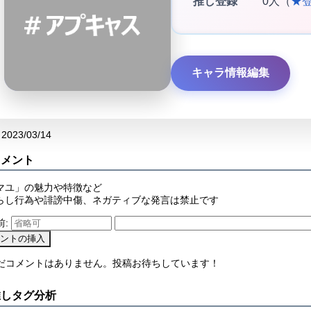
推し登録
0人（
★
キャラ情報編集
2023/03/14
コメント
マユ」の魅力や特徴など
らし行為や誹謗中傷、ネガティブな発言は禁止です
前:
まだコメントはありません。投稿お待ちしています！
推しタグ分析