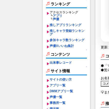
ランキング
アクセスランキング
┗
アプリ
┗
声優
推しアプリランキング
推しキャラ登録ランキン
グ
参加キャラ数ランキング
声優Xいいね集計
更新: 
↑
コンテンツ
出来事レコード
「
↑
荒
サイト情報
お名
サイトの使い方
アプリ一覧
DMMアプリ一覧
💡
声優一覧
事務所一覧
掲示板