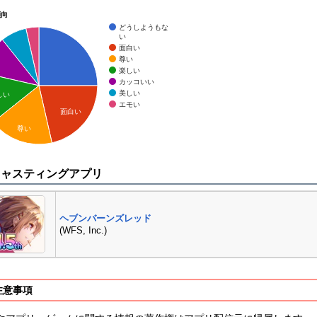
傾向
どうしようもな
い
面白い
尊い
楽しい
カッコいい
美しい
しい
エモい
面白い
尊い
キャスティングアプリ
ヘブンバーンズレッド
(WFS, Inc.)
注意事項