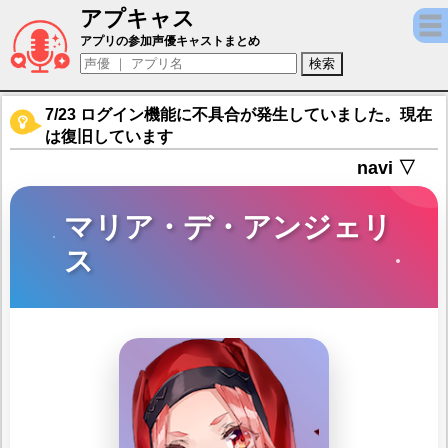
アプキャス
マリア・デ・アンジェリス（声優：亜月優音
アプリの参加声優キャストまとめ
7/23 ログイン機能に不具合が発生していました。現在
は復旧しています
navi ▽
マリア・デ・アンジェリ
ス