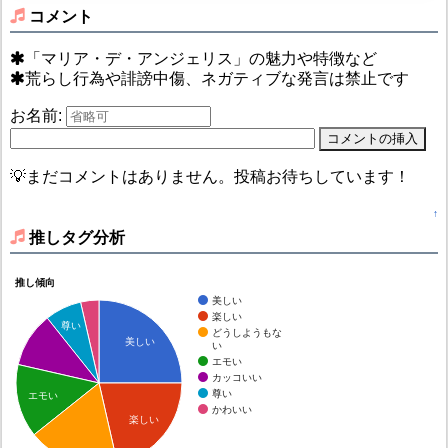
コメント
「マリア・デ・アンジェリス」の魅力や特徴など
荒らし行為や誹謗中傷、ネガティブな発言は禁止です
お名前:
💡まだコメントはありません。投稿お待ちしています！
↑
推しタグ分析
推し傾向
美しい
楽しい
尊い
どうしようもな
美しい
い
エモい
カッコいい
尊い
エモい
かわいい
楽しい