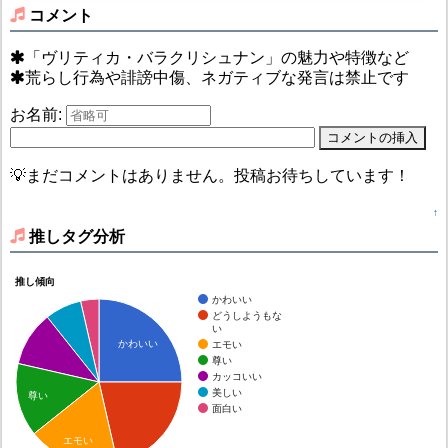
コメント
「ヴリティカ・バラクリシュナン」の魅力や特徴など
荒らし行為や誹謗中傷、ネガティブな発言は禁止です
お名前:
💡まだコメントはありません。投稿お待ちしています！
↑
推しタグ分析
推し傾向
かわいい
どうしようもな
い
かわいい
エモい
尊い
カッコいい
美しい
尊い
面白い
エモい