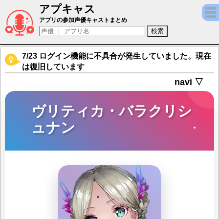
アプキャス
ヴリティカ・バラクリシュナン（声優：小坂
アプリの参加声優キャストまとめ
7/23 ログイン機能に不具合が発生していました。現在
は復旧しています
navi ▽
ヴリティカ・バラクリシ
ュナン