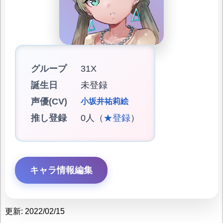
グループ
31X
誕生日
未登録
声優(CV)
小坂井祐莉絵
推し登録
0人（
★登録
）
キャラ情報編集
更新: 2022/02/15