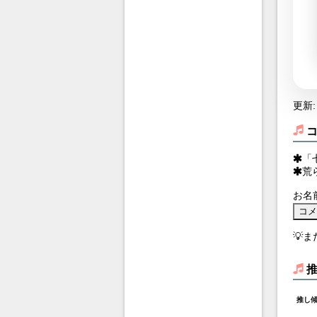
更新: 
「
荒
お名
💡
推し