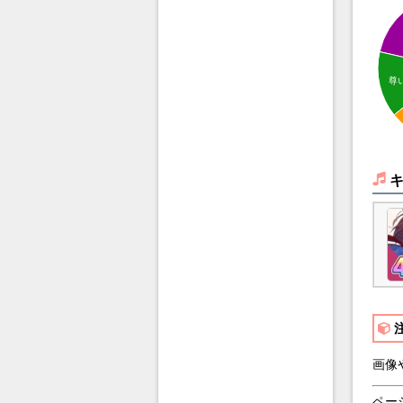
尊
画像
ペー