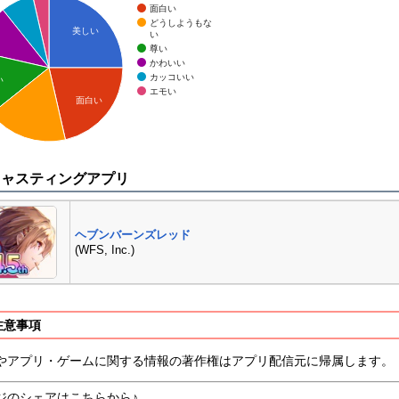
面白い
どうしようもな
美しい
い
尊い
かわいい
カッコいい
い
エモい
面白い
キャスティングアプリ
ヘブンバーンズレッド
(WFS, Inc.)
注意事項
やアプリ・ゲームに関する情報の著作権はアプリ配信元に帰属します。
ジのシェアはこちらから♪