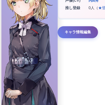
声優(CV)
内田秀
推し登録
0人（
★
キャラ情報編集