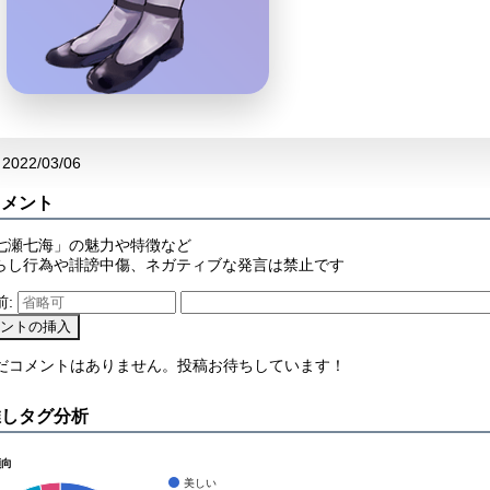
2022/03/06
コメント
七瀬七海」の魅力や特徴など
らし行為や誹謗中傷、ネガティブな発言は禁止です
前:
まだコメントはありません。投稿お待ちしています！
推しタグ分析
傾向
美しい