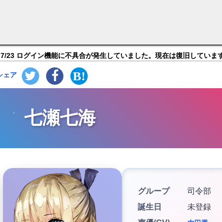
ズレッド】キャラ紹介
7/23 ログイン機能に不具合が発生していました。現在は復旧していま
シェア
七瀬七海
グループ
司令部
誕生日
未登録