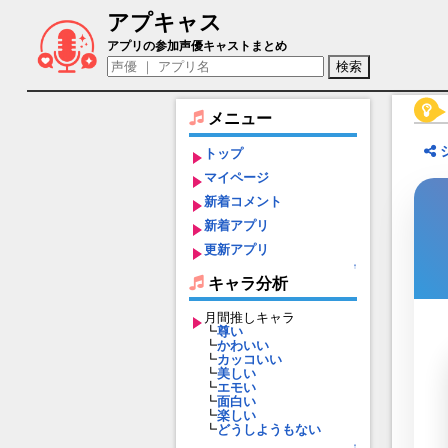
アプキャス
七瀬七海（声優：内田秀)【ヘブンバーン
アプリの参加声優キャストまとめ
メニュー
トップ
マイページ
新着コメント
新着アプリ
更新アプリ
↑
キャラ分析
月間推しキャラ
┗
尊い
┗
かわいい
┗
カッコいい
┗
美しい
┗
エモい
┗
面白い
┗
楽しい
┗
どうしようもない
↑