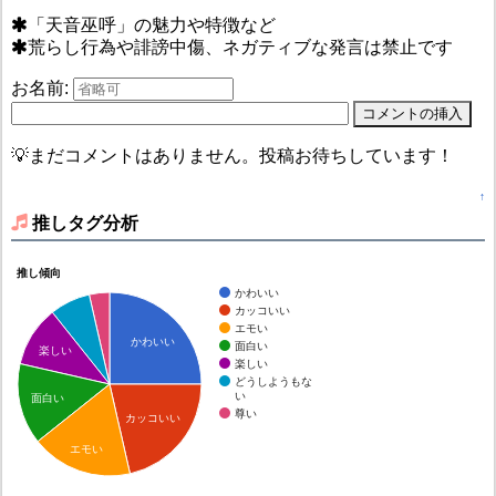
「天音巫呼」の魅力や特徴など
荒らし行為や誹謗中傷、ネガティブな発言は禁止です
お名前:
💡まだコメントはありません。投稿お待ちしています！
↑
推しタグ分析
推し傾向
かわいい
カッコいい
エモい
かわいい
面白い
楽しい
楽しい
どうしようもな
い
面白い
尊い
カッコいい
エモい