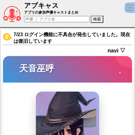
アプキャス
天音巫呼（声優：宮崎珠子)【ヘブンバーン
アプリの参加声優キャストまとめ
7/23 ログイン機能に不具合が発生していました。現在
は復旧しています
navi ▽
天音巫呼