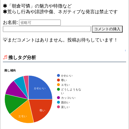
「朝倉可憐」の魅力や特徴など
荒らし行為や誹謗中傷、ネガティブな発言は禁止です
お名前:
💡まだコメントはありません。投稿お待ちしています！
↑
推しタグ分析
推し傾向
かわいい
尊い
エモい
かわいい
どうしようもな
い
カッコいい
面白い
楽しい
尊い
エモい