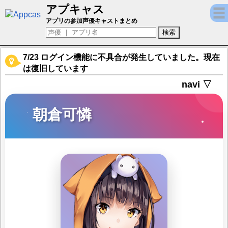
アプキャス
朝倉可憐（声優：芹澤優)【ヘブンバーンズ
アプリの参加声優キャストまとめ
7/23 ログイン機能に不具合が発生していました。現在
は復旧しています
navi ▽
朝倉可憐