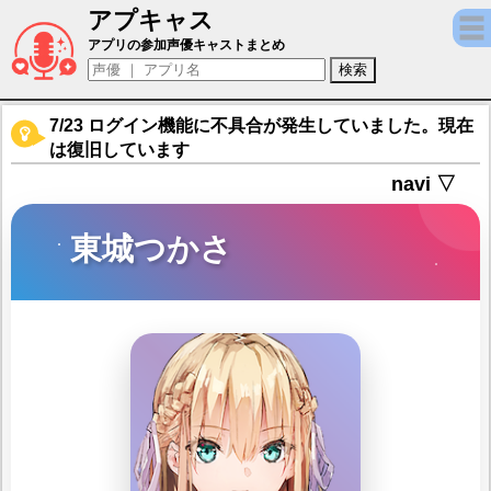
アプキャス
東城つかさ（声優：天海由梨奈)【ヘブンバ
アプリの参加声優キャストまとめ
7/23 ログイン機能に不具合が発生していました。現在
は復旧しています
navi ▽
東城つかさ