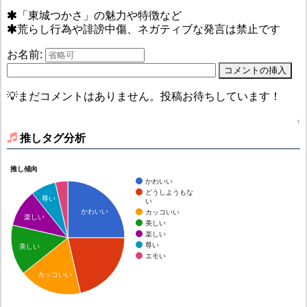
「東城つかさ」の魅力や特徴など
荒らし行為や誹謗中傷、ネガティブな発言は禁止です
お名前:
💡まだコメントはありません。投稿お待ちしています！
↑
推しタグ分析
推し傾向
かわいい
どうしようもな
尊い
い
かわいい
カッコいい
楽しい
美しい
楽しい
尊い
美しい
エモい
カッコいい