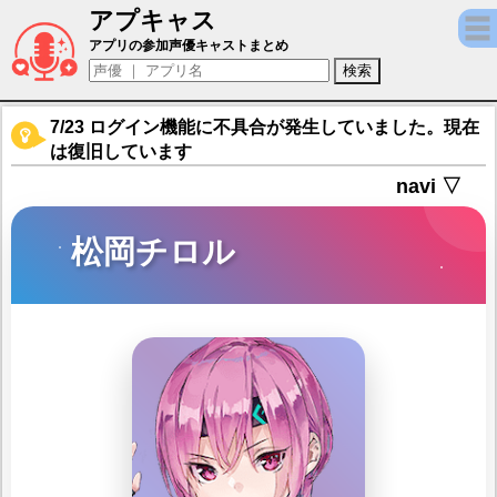
アプキャス
松岡チロル（声優：小島ゆい)【ヘブンバー
アプリの参加声優キャストまとめ
7/23 ログイン機能に不具合が発生していました。現在
は復旧しています
navi ▽
松岡チロル