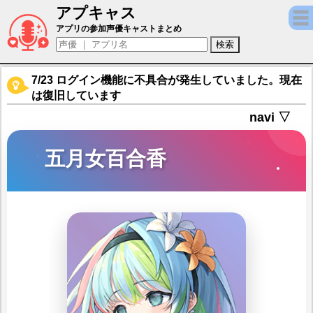
アプキャス
五月女百合香（声優：石川由依)【麻雀一番街
アプリの参加声優キャストまとめ
7/23 ログイン機能に不具合が発生していました。現在
は復旧しています
navi ▽
五月女百合香