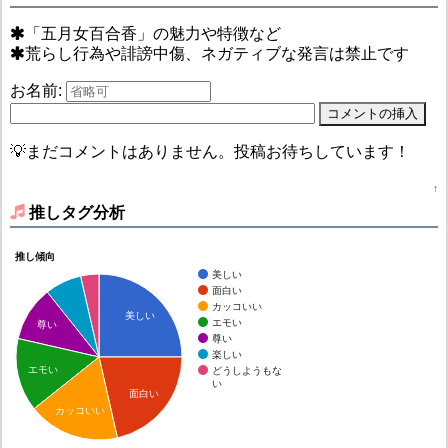
「五月女百合香」の魅力や特徴など
荒らし行為や誹謗中傷、ネガティブな発言は禁止です
お名前:
💡まだコメントはありません。投稿お待ちしています！
↑
推しタグ分析
推し傾向
美しい
面白い
カッコいい
美しい
エモい
尊い
尊い
楽しい
エモい
どうしようもな
い
面白い
カッコいい