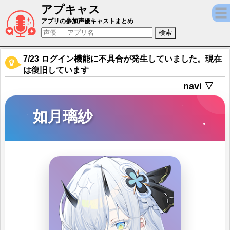
アプキャス
如月璃紗（声優：雨宮天)【麻雀一番街 - オ
アプリの参加声優キャストまとめ
7/23 ログイン機能に不具合が発生していました。現在
は復旧しています
navi ▽
如月璃紗