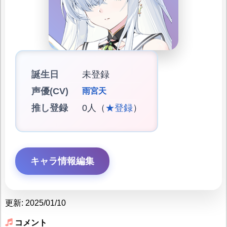
誕生日
未登録
声優(CV)
雨宮天
推し登録
0人（
★登録
）
キャラ情報編集
更新: 2025/01/10
コメント