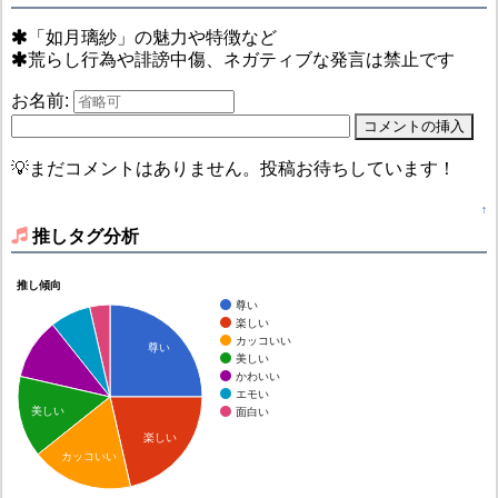
「如月璃紗」の魅力や特徴など
荒らし行為や誹謗中傷、ネガティブな発言は禁止です
お名前:
💡まだコメントはありません。投稿お待ちしています！
↑
推しタグ分析
推し傾向
尊い
楽しい
カッコいい
尊い
美しい
かわいい
エモい
美しい
面白い
楽しい
カッコいい