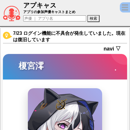
アプキャス
榎宮澪（声優：悠木碧)【麻雀一番街 - オン
アプリの参加声優キャストまとめ
7/23 ログイン機能に不具合が発生していました。現在
は復旧しています
navi ▽
榎宮澪