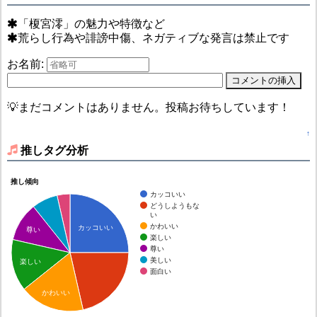
「榎宮澪」の魅力や特徴など
荒らし行為や誹謗中傷、ネガティブな発言は禁止です
お名前:
💡まだコメントはありません。投稿お待ちしています！
↑
推しタグ分析
推し傾向
カッコいい
どうしようもな
い
かわいい
カッコいい
尊い
楽しい
尊い
美しい
楽しい
面白い
かわいい