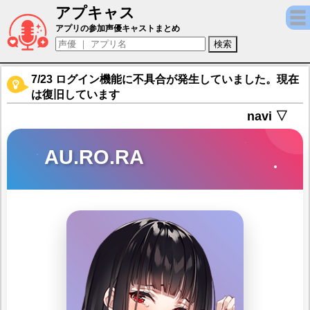
アプキャス
AU.RO.RA（声優：大西沙織)【麻雀一番街
アプリの参加声優キャストまとめ
7/23 ログイン機能に不具合が発生していました。現在
は復旧しています
navi ▽
AU.RO.RA