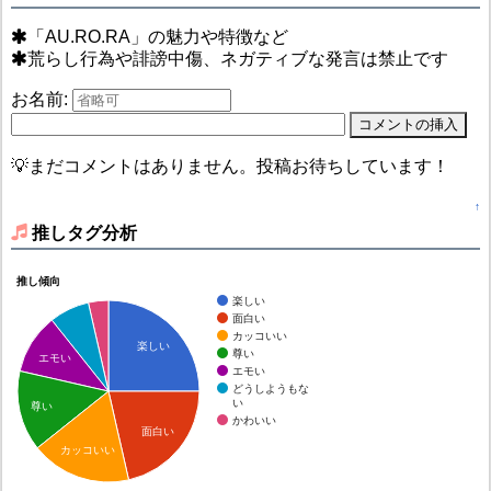
「AU.RO.RA」の魅力や特徴など
荒らし行為や誹謗中傷、ネガティブな発言は禁止です
お名前:
💡まだコメントはありません。投稿お待ちしています！
↑
推しタグ分析
推し傾向
楽しい
面白い
カッコいい
楽しい
尊い
エモい
エモい
どうしようもな
い
尊い
かわいい
面白い
カッコいい