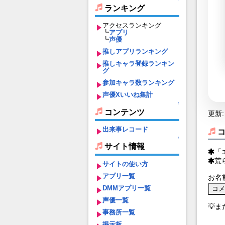
ランキング
アクセスランキング
┗
アプリ
┗
声優
推しアプリランキング
推しキャラ登録ランキン
グ
参加キャラ数ランキング
声優Xいいね集計
↑
コンテンツ
更新: 
出来事レコード
↑
サイト情報
「
荒
サイトの使い方
アプリ一覧
お名
DMMアプリ一覧
声優一覧
💡
事務所一覧
掲示板