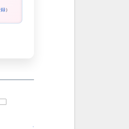
登録
）
↑