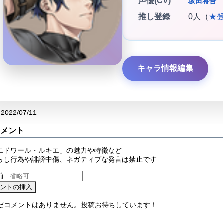
声優(CV)
坂田将吾
推し登録
0人（
★
キャラ情報編集
2022/07/11
コメント
エドワール・ルキエ」の魅力や特徴など
らし行為や誹謗中傷、ネガティブな発言は禁止です
前:
まだコメントはありません。投稿お待ちしています！