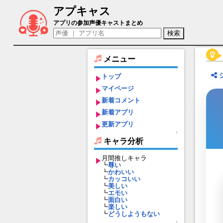
アプキャス
エドワール・ルキエ（声優：坂田将吾)【テ
アプリの参加声優キャストまとめ
メニュー
トップ
マイページ
新着コメント
新着アプリ
更新アプリ
↑
キャラ分析
月間推しキャラ
┗
尊い
┗
かわいい
┗
カッコいい
┗
美しい
┗
エモい
┗
面白い
┗
楽しい
┗
どうしようもない
↑