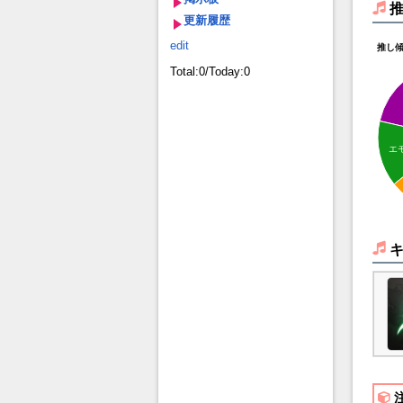
更新履歴
edit
推し
Total:0/Today:0
エ