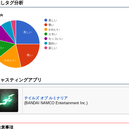
推しタグ分析
傾向
美しい
尊い
かわいい
美しい
エモい
カッコいい
面白い
モい
楽しい
尊い
かわいい
キャスティングアプリ
テイルズ オブ ルミナリア
(BANDAI NAMCO Entertainment Inc.)
注意事項