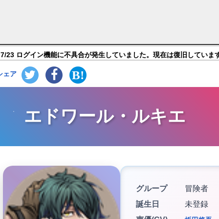
イルズ オブ ルミナリア】キャラ紹介
7/23 ログイン機能に不具合が発生していました。現在は復旧していま
シェア
エドワール・ルキエ
グループ
冒険者
誕生日
未登録