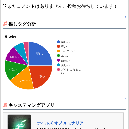
💡まだコメントはありません。投稿お待ちしています！
↑
推しタグ分析
推し傾向
楽しい
尊い
カッコいい
楽しい
エモい
面白い
面白い
美しい
エモい
どうしようもな
い
尊い
カッコいい
↑
キャスティングアプリ
テイルズ オブ ルミナリア