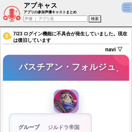
アプキャス
バスチアン・フォルジュ（声優：竹内良太)【
アプリの参加声優キャストまとめ
7/23 ログイン機能に不具合が発生していました。現在
は復旧しています
navi ▽
バスチアン・フォルジュ
グループ
ジルドラ帝国