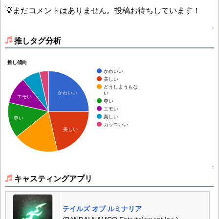
💡まだコメントはありません。投稿お待ちしています！
↑
推しタグ分析
推し傾向
かわいい
美しい
どうしようもな
かわいい
い
エモい
尊い
エモい
楽しい
尊い
カッコいい
美しい
↑
キャスティングアプリ
テイルズ オブ ルミナリア