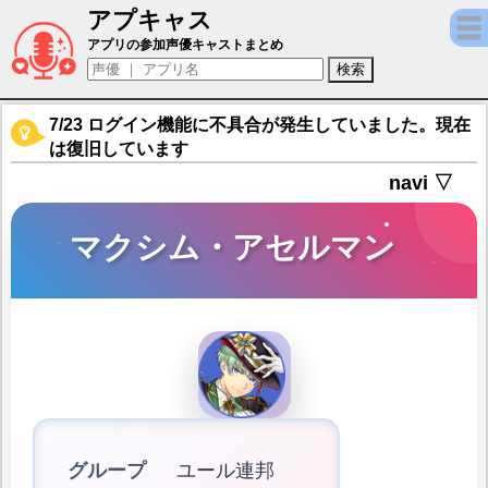
アプキャス
マクシム・アセルマン（声優：斉藤壮馬)【テ
アプリの参加声優キャストまとめ
7/23 ログイン機能に不具合が発生していました。現在
は復旧しています
navi ▽
マクシム・アセルマン
グループ
ユール連邦