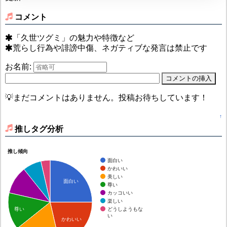
コメント
「久世ツグミ」の魅力や特徴など
荒らし行為や誹謗中傷、ネガティブな発言は禁止です
お名前:
💡まだコメントはありません。投稿お待ちしています！
↑
推しタグ分析
推し傾向
面白い
かわいい
美しい
面白い
尊い
カッコいい
楽しい
どうしようもな
尊い
い
かわいい