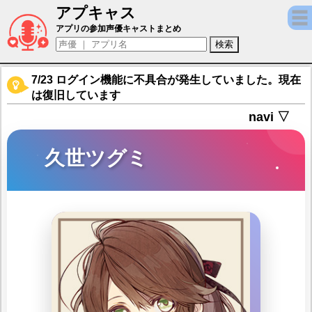
アプキャス
久世ツグミ（声優：ー)【ニル・アドミラリの
アプリの参加声優キャストまとめ
7/23 ログイン機能に不具合が発生していました。現在
は復旧しています
navi ▽
久世ツグミ