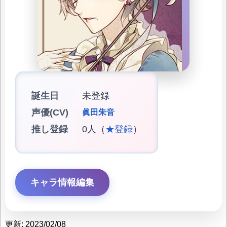
誕生日
未登録
声優(CV)
眞田朱音
推し登録
0人（
★登録
）
キャラ情報編集
更新: 2023/02/08