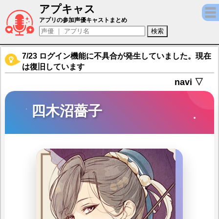
アプキャス
四木沼薔子（声優：眞田朱音)【ニル・アドミ
アプリの参加声優キャストまとめ
7/23 ログイン機能に不具合が発生していました。現在
は復旧しています
navi ▽
四木沼薔子