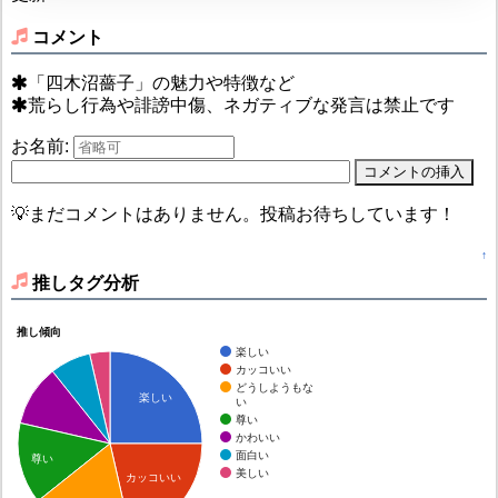
コメント
「四木沼薔子」の魅力や特徴など
荒らし行為や誹謗中傷、ネガティブな発言は禁止です
お名前:
💡まだコメントはありません。投稿お待ちしています！
↑
推しタグ分析
推し傾向
楽しい
カッコいい
どうしようもな
楽しい
い
尊い
かわいい
面白い
尊い
美しい
カッコいい