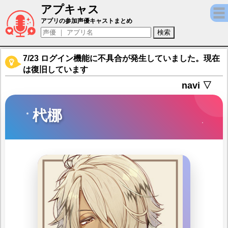
アプキャス
杙梛（声優：宮下栄治)【ニル・アドミラリの
アプリの参加声優キャストまとめ
7/23 ログイン機能に不具合が発生していました。現在
は復旧しています
navi ▽
杙梛