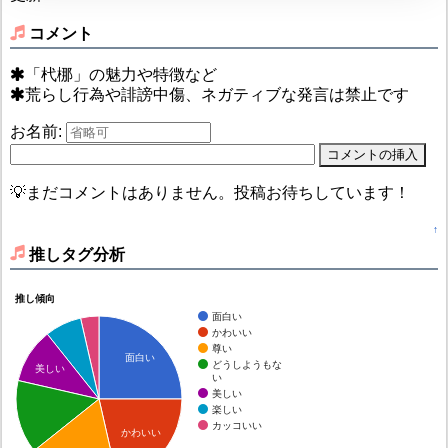
コメント
「杙梛」の魅力や特徴など
荒らし行為や誹謗中傷、ネガティブな発言は禁止です
お名前:
💡まだコメントはありません。投稿お待ちしています！
↑
推しタグ分析
推し傾向
面白い
かわいい
尊い
面白い
どうしようもな
美しい
い
美しい
楽しい
カッコいい
かわいい