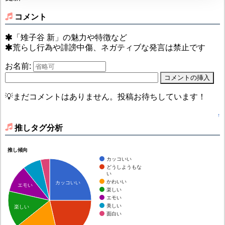
コメント
「雉子谷 新」の魅力や特徴など
荒らし行為や誹謗中傷、ネガティブな発言は禁止です
お名前:
💡まだコメントはありません。投稿お待ちしています！
↑
推しタグ分析
推し傾向
カッコいい
どうしようもな
い
かわいい
カッコいい
エモい
楽しい
エモい
美しい
楽しい
面白い