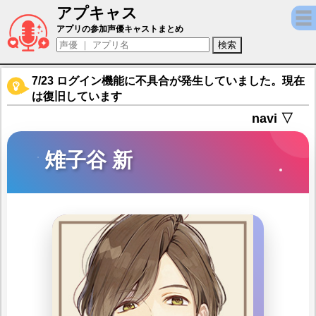
アプキャス
雉子谷 新（声優：西田雅一)【ニル・アドミ
アプリの参加声優キャストまとめ
7/23 ログイン機能に不具合が発生していました。現在
は復旧しています
navi ▽
雉子谷 新