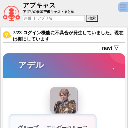
アプキャス
アデル（声優：興津和幸)【セブンナイツ2 (Seven
アプリの参加声優キャストまとめ
7/23 ログイン機能に不具合が発生していました。現在
は復旧しています
navi ▽
アデル
グループ
エルダークルーフ