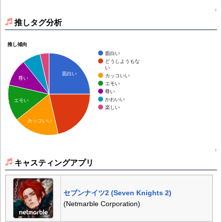
↑
推しタグ分析
推し傾向
面白い
どうしようもな
い
面白い
カッコいい
尊い
エモい
尊い
かわいい
エモい
楽しい
カッコいい
↑
キャスティングアプリ
セブンナイツ2 (Seven Knights 2)
(Netmarble Corporation)