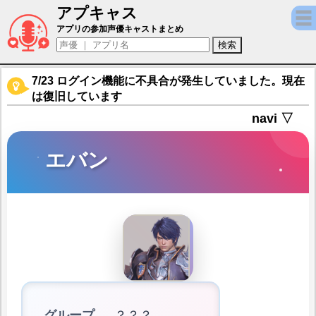
アプキャス
エバン（声優：浪川大輔)【セブンナイツ2 (Seven
アプリの参加声優キャストまとめ
7/23 ログイン機能に不具合が発生していました。現在
は復旧しています
navi ▽
エバン
グループ
？？？