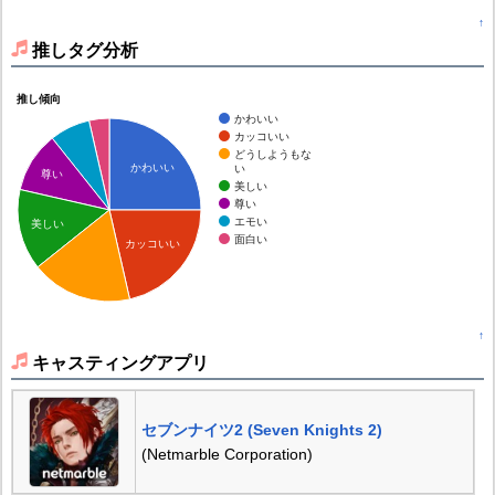
↑
推しタグ分析
推し傾向
かわいい
カッコいい
どうしようもな
かわいい
い
尊い
美しい
尊い
エモい
美しい
面白い
カッコいい
↑
キャスティングアプリ
セブンナイツ2 (Seven Knights 2)
(Netmarble Corporation)