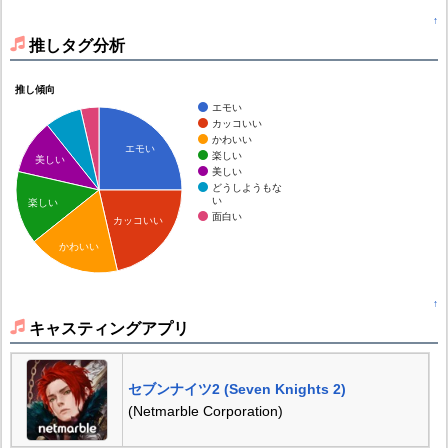
↑
推しタグ分析
推し傾向
エモい
カッコいい
かわいい
エモい
楽しい
美しい
美しい
どうしようもな
い
楽しい
面白い
カッコいい
かわいい
↑
キャスティングアプリ
セブンナイツ2 (Seven Knights 2)
(Netmarble Corporation)