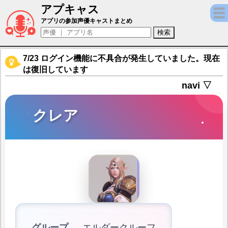
アプキャス
クレア（声優：上田麗奈)【セブンナイツ2 (Seven
アプリの参加声優キャストまとめ
7/23 ログイン機能に不具合が発生していました。現在
は復旧しています
navi ▽
クレア
グループ
エルダークルーフ