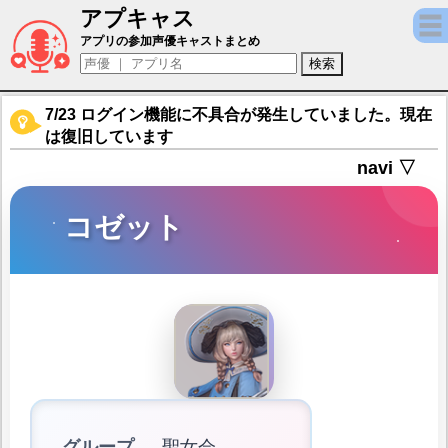
アプキャス
コゼット（声優：石川由依)【セブンナイツ2 (Seve
アプリの参加声優キャストまとめ
7/23 ログイン機能に不具合が発生していました。現在
は復旧しています
navi ▽
コゼット
グループ
聖女会