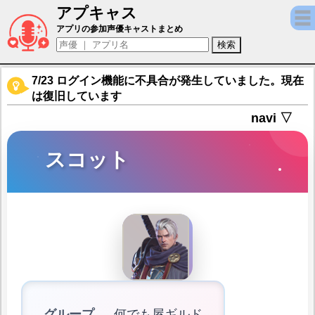
アプキャス
スコット（声優：細谷佳正)【セブンナイツ2 (Seve
アプリの参加声優キャストまとめ
7/23 ログイン機能に不具合が発生していました。現在
は復旧しています
navi ▽
スコット
グループ
何でも屋ギルド