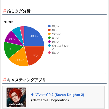
↑
推しタグ分析
推し傾向
美しい
尊い
かわいい
美しい
エモい
楽しい
楽しい
どうしようもな
い
エモい
面白い
尊い
かわいい
↑
キャスティングアプリ
セブンナイツ2 (Seven Knights 2)
(Netmarble Corporation)