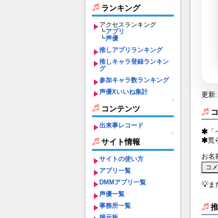
ランキング
アクセスランキング
┗
アプリ
┗
声優
推しアプリランキング
推しキャラ登録ランキン
グ
参加キャラ数ランキング
声優Xいいね集計
更新: 
↑
コンテンツ
出来事レコード
「
↑
荒
サイト情報
お名
サイトの使い方
アプリ一覧
DMMアプリ一覧
💡
声優一覧
事務所一覧
掲示板