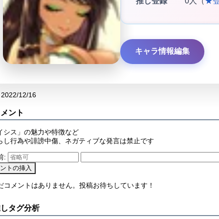
推し登録
0人（
★
キャラ情報編集
2022/12/16
コメント
イシス」の魅力や特徴など
らし行為や誹謗中傷、ネガティブな発言は禁止です
前:
まだコメントはありません。投稿お待ちしています！
推しタグ分析