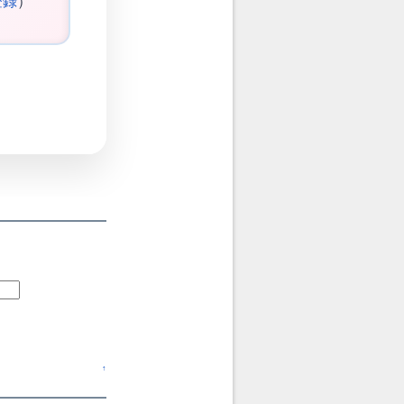
登録
）
↑