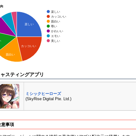
傾向
楽しい
カッコいい
面白い
楽しい
尊い
かわいい
エモい
美しい
い
カッコいい
面白い
キャスティングアプリ
ミシックヒーローズ
(SkyRise Digital Pte. Ltd.)
注意事項