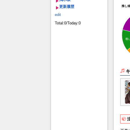
更新履歴
推し
edit
Total:0/Today:0
尊