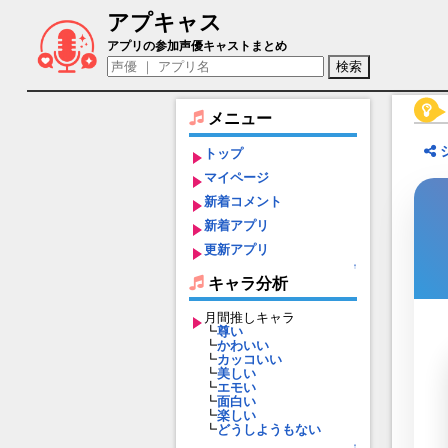
アプキャス
イシス（声優：もものはるな)【ミシック
アプリの参加声優キャストまとめ
メニュー
トップ
マイページ
新着コメント
新着アプリ
更新アプリ
↑
キャラ分析
月間推しキャラ
┗
尊い
┗
かわいい
┗
カッコいい
┗
美しい
┗
エモい
┗
面白い
┗
楽しい
┗
どうしようもない
↑