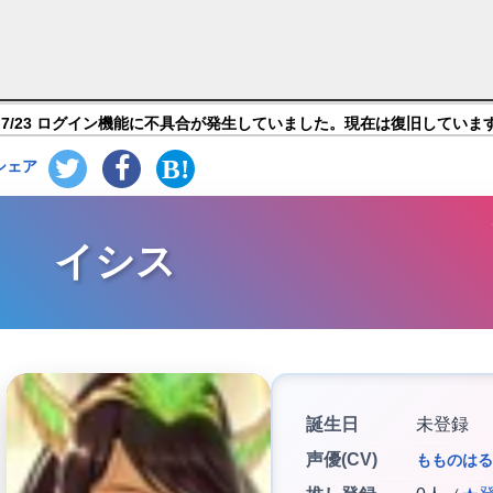
ヒーローズ】キャラ紹介
7/23 ログイン機能に不具合が発生していました。現在は復旧していま
シェア
イシス
誕生日
未登録
声優(CV)
もものはる