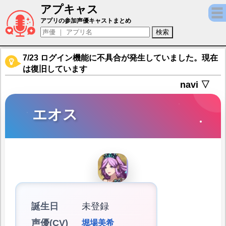
アプキャス
エオス（声優：堀場美希)【ミシックヒーロー
アプリの参加声優キャストまとめ
7/23 ログイン機能に不具合が発生していました。現在
は復旧しています
navi ▽
エオス
誕生日
未登録
声優(CV)
堀場美希