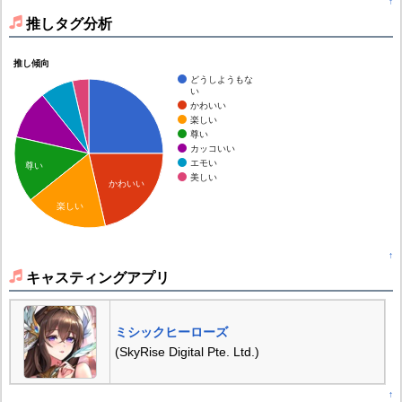
↑
推しタグ分析
推し傾向
どうしようもな
い
かわいい
楽しい
尊い
カッコいい
エモい
尊い
美しい
かわいい
楽しい
↑
キャスティングアプリ
ミシックヒーローズ
(SkyRise Digital Pte. Ltd.)
↑