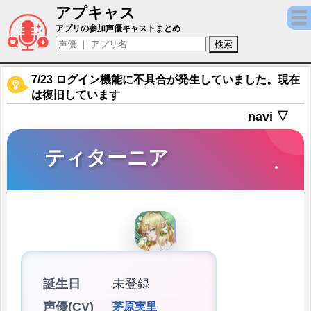
アプキャス
ティターニア（声優：茅原実里)【ミシック
アプリの参加声優キャストまとめ
7/23 ログイン機能に不具合が発生していました。現在
は復旧しています
navi ▽
ティターニア
誕生日
未登録
声優(CV)
茅原実里