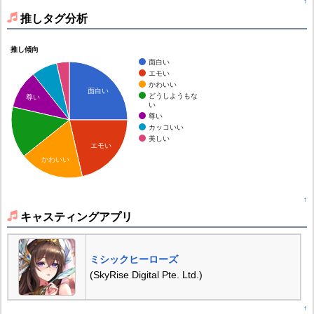
↑
推しタグ分析
推し傾向
面白い
エモい
かわいい
面白い
どうしようもな
尊い
い
尊い
カッコいい
美しい
エモい
かわいい
↑
キャスティングアプリ
ミシックヒーローズ
(SkyRise Digital Pte. Ltd.)
↑