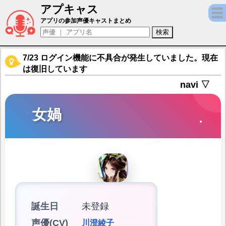
アプキャス
女媧（声優：川澄綾子)【ミシックヒーローズ
アプリの参加声優キャストまとめ
7/23 ログイン機能に不具合が発生していました。現在
は復旧しています
navi ▽
女媧
誕生日
未登録
声優(CV)
川澄綾子