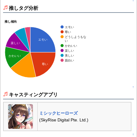
↑
推しタグ分析
推し傾向
エモい
尊い
どうしようもな
エモい
い
楽しい
かわいい
楽しい
美しい
かわいい
面白い
尊い
↑
キャスティングアプリ
ミシックヒーローズ
(SkyRise Digital Pte. Ltd.)
↑